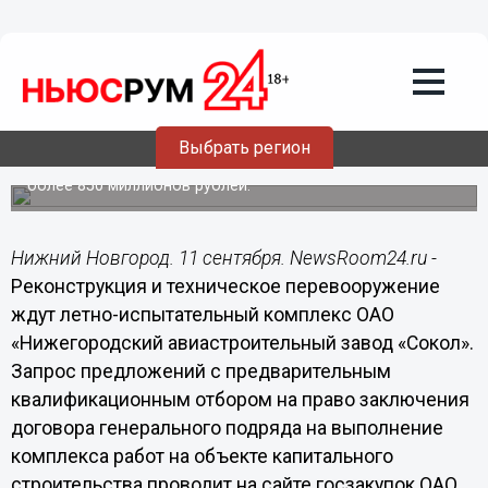
Общество
11.09.2014
09:51
Летно-испытательный комплекс
авиазавода "Сокол" будет
реконструирован в Нижнем Новгороде
Выбрать регион
Реконструкция займет два года, в нее будет вложено
более 850 миллионов рублей.
Нижний Новгород. 11 сентября. NewsRoom24.ru -
Реконструкция и техническое перевооружение
ждут летно-испытательный комплекс ОАО
«Нижегородский авиастроительный завод «Сокол».
Запрос предложений с предварительным
квалификационным отбором на право заключения
договора генерального подряда на выполнение
комплекса работ на объекте капитального
строительства проводит на сайте госзакупок ОАО