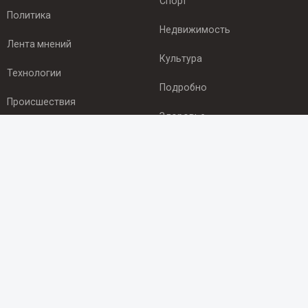
Спорт
Политика
Недвижимость
Лента мнений
Культура
Технологии
Подробно
Происшествия
Здоровье
Экономика
ПОДПИСКА
Подпишись на рассылку NEWSROOM24
и будь
в курсе новостей в своём городе:
Подписаться
© 2012 - 2025 ООО "Ньюсрум" (ИА Newsroom24 (Ньюсрум24).