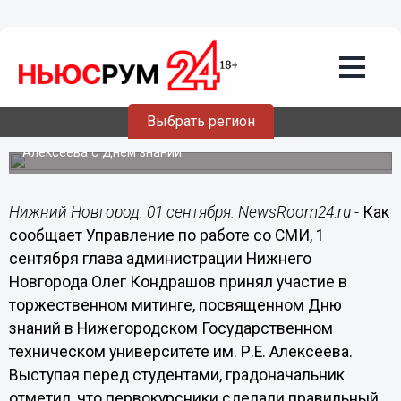
01.09.2014
16:33
НГТУ создал все условия для
формирования полноценно развитой
личности и высококлассного
специалиста, - Олег Кондрашов
Выбрать регион
Глава администрации поздравил студентов и
профессорско-преподавательский состав НГТУ им. Р.Е.
Алексеева с Днем знаний.
Нижний Новгород. 01 сентября. NewsRoom24.ru -
Как
сообщает Управление по работе со СМИ, 1
сентября глава администрации Нижнего
Новгорода
Олег Кондрашов принял участие в
торжественном митинге, посвященном Дню
знаний в Нижегородском Государственном
техническом университете им. Р.Е. Алексеева.
Выступая перед студентами, градоначальник
отметил, что первокурсники сделали правильный