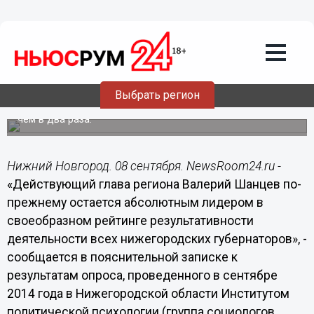
08.09.2014
15:41
Самым результативным
нижегородским губернатором за всю
новейшую историю назвали Шанцева
более 90% нижегородцев, - Прудник
Выбрать регион
По данным социологов, показатель результативности
Бориса Немцова за два последних месяца вырос более
чем в два раза.
Нижний Новгород. 08 сентября. NewsRoom24.ru -
«Действующий глава региона Валерий Шанцев по-
прежнему остается абсолютным лидером в
своеобразном рейтинге результативности
деятельности всех нижегородских губернаторов», -
сообщается в пояснительной записке к
результатам опроса, проведенного в сентябре
2014 года в Нижегородской области Институтом
политической психологии (группа социологов