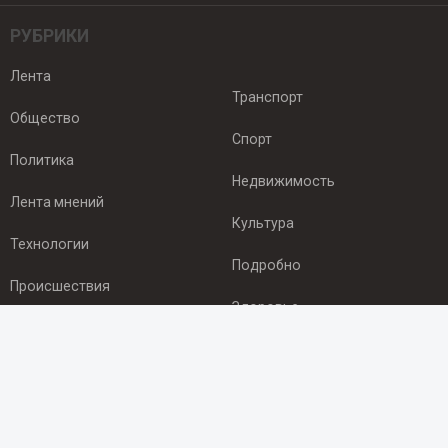
РУБРИКИ
Лента
Транспорт
Общество
Спорт
Политика
Недвижимость
Лента мнений
Культура
Технологии
Подробно
Происшествия
Здоровье
Экономика
ПОДПИСКА
Подпишись на рассылку NEWSROOM24
и будь
в курсе новостей в своём городе: