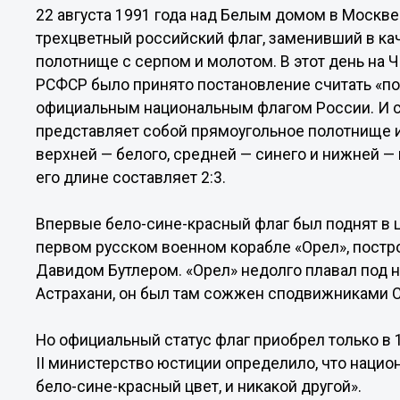
22 августа 1991 года над Белым домом в Москв
трехцветный российский флаг, заменивший в ка
полотнище с серпом и молотом. В этот день на
РСФСР было принято постановление считать «пол
официальным национальным флагом России. И с
представляет собой прямоугольное полотнище и
верхней — белого, средней — синего и нижней —
его длине составляет 2:3.
Впервые бело-сине-красный флаг был поднят в 
первом русском военном корабле «Орел», постр
Давидом Бутлером. «Орел» недолго плавал под 
Астрахани, он был там сожжен сподвижниками С
Но официальный статус флаг приобрел только в 1
II министерство юстиции определило, что наци
бело-сине-красный цвет, и никакой другой».