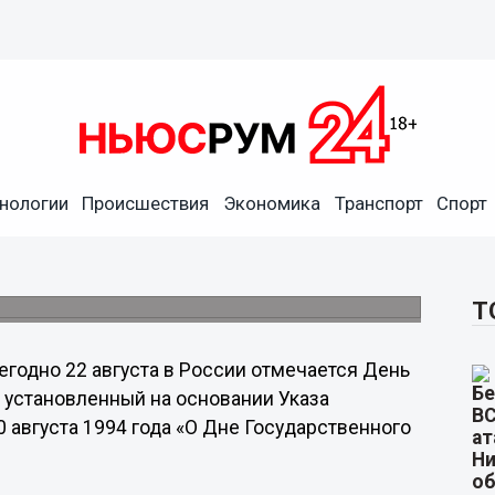
нного флага Российской
нологии
Происшествия
Экономика
Транспорт
Спорт
рации был установлен на основании Указа
 1994 года.
Т
егодно 22 августа в России отмечается День
 установленный на основании Указа
 августа 1994 года «О Дне Государственного