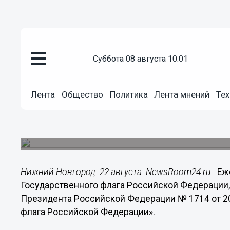
Общество
суббота 08 августа 10:01
22.08.2014
07:00
22 августа - День Государстве
Лента
Общество
Политика
Лента мнений
Тех
Федерации
День Государственного флага Российской Феде
Президента Российской Федерации от 20 августа
Нижний Новгород. 22 августа. NewsRoom24.ru -
Еж
Государственного флага Российской Федерации,
Президента Российской Федерации № 1714 от 20
флага Российской Федерации».