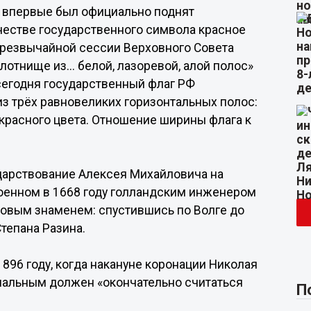
е впервые был официально поднят
честве государственного символа красное
 Чрезвычайной сессии Верховного Совета
отнище из... белой, лазоревой, алой полос»
егодня государственный флаг РФ
з трёх равновеликих горизонтальных полос:
 красного цвета. Отношение ширины флага к
царствование Алексея Михайловича на
оенном в 1668 году голландским инженером
новым знаменем: спустившись по Волге до
тепана Разина.
896 году, когда накануне коронации Николая
ональным должен «окончательно считаться
П