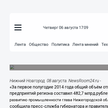
Общество
четверг 06 августа 17:09
08.08.2014
16:52
За первое полугодие общий об
промышленных предприятий ре
Лента
Общество
Политика
Лента мнений
Тех
млрд.рублей, - Валерий Шанце
Глава региона провел выездное совещание по
Нижегородской области.
Нижний Новгород. 08 августа. NewsRoom24.ru -
«За первое полугодие 2014 года о
бщий объём от
предприятий региона составил 482,7 млрд.рубл
развитию промышленности глава Нижегородской об
сообщила пресс-служба губернатора и правител