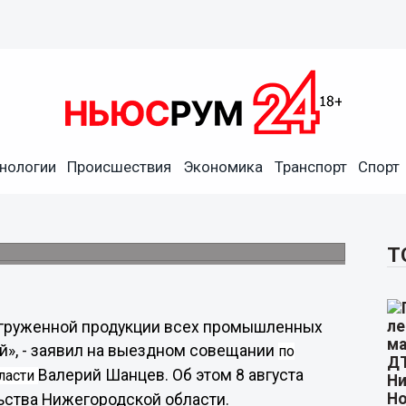
ъём отгруженной продукции
гиона составил 482,7
нологии
Происшествия
Экономика
Транспорт
Спорт
в
 развитию промышленности в
Т
груженной продукции всех промышленных
ей
», - заявил на выездном совещании
по
Валерий Шанцев. Об этом 8 августа
ласти
ьства Нижегородской области.