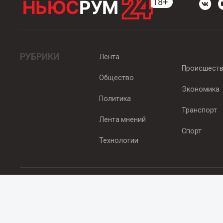
РУБРИКИ
Лента
Происшест
Общество
Экономика
Политика
Транспорт
Лента мнений
Спорт
Технологии
© 2012 - 2025 ООО "Ньюсрум" (ИА Newsroom24 (Ньюсрум24). Учр
Свидетельство о регистрации СМИ ИА № ФС 77 - 45920 от 22.07.
Главный редактор Эмилия Ткаченко. Адрес редакции: Нижний Новгор
Телефон: +79965565378, E-mail:
sales@newsroom24.ru
Все права на материалы, размещенные на сайте
www.newsroom24
материалов сайта гиперссылка
www.newsroom24.ru
обязательна.