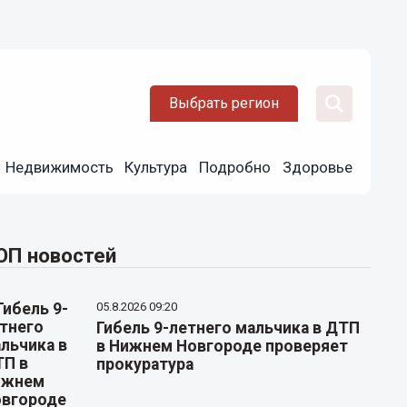
Выбрать регион
Недвижимость
Культура
Подробно
Здоровье
ОП новостей
05.8.2026 09:20
Гибель 9-летнего мальчика в ДТП
в Нижнем Новгороде проверяет
прокуратура