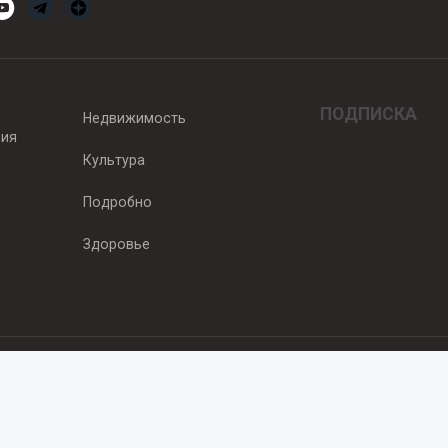
ПОДПИСКА
Недвижимость
вия
Культура
Подробно
Здоровье
едитель — ООО "Ньюсрум"
2011г. выдано Федеральной службой по надзору в сфере связи, информа
од, ул. Пискунова. 59, п.14, оф. 606
.ru
, охраняются в соответствии с законодательством РФ, в том числе 
 Публикации с пометкой «На правах рекламы» и материалы, размещенны