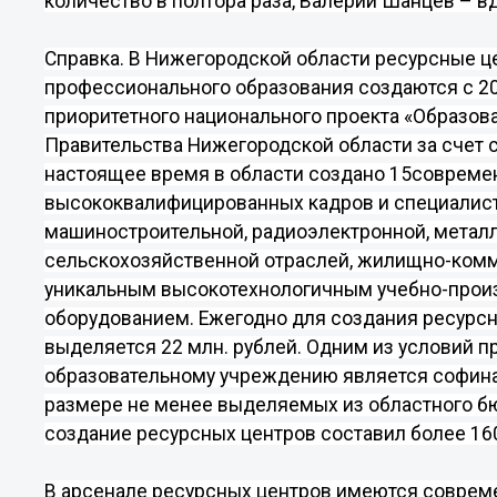
количество
в полтора раза
, Валерий Шанцев –
в
Справка.
В Нижегородской области ресурсные ц
профессионального образования
создаются с 2
приоритетного национального проекта «Образован
Правительства Нижегородской области за счет 
настоящее время в области создано
15
современ
высококвалифицированных кадров и специалис
машиностроительной, радиоэлектронной, металл
сельскохозяйственной отраслей, жилищно-ком
уникальным высокотехнологичным учебно-прои
оборудованием. Ежегодно для создания ресурсн
выделяется
22
млн. рублей. Одним из условий 
образовательному учреждению является софина
размере не менее выделяемых из областного бю
создание ресурсных центров составил более
16
В арсенале ресурсных центров имеются соврем