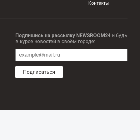
Контакты
Подпишись на рассылку NEWSROOM24
и будь
в курсе новостей в своём городе:
Подписаться
ционных технологий и массовый коммуникаций.
об авторском праве и смежных правах. При любом использовании
е в рубрике «Новости компаний», оплачены рекламодателем.