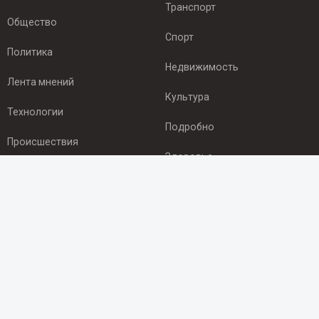
Транспорт
Общество
Спорт
Политика
Недвижимость
Лента мнений
Культура
Технологии
Подробно
Происшествия
Здоровье
Экономика
ПОДПИСКА
Подпишись на рассылку NEWSROOM24
и будь
в курсе новостей в своём городе:
Подписаться