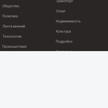
Транспорт
Общество
Спорт
Политика
Недвижимость
Лента мнений
Культура
Технологии
Подробно
Происшествия
Здоровье
Экономика
ПОДПИСКА
Подпишись на рассылку NEWSROOM24
и будь
в курсе новостей в своём городе:
Подписаться