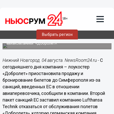
Общество
04.08.2014
18:20
Нижегородцы отказываются от
полетов в Крым
Выбрать регион
Отказы происходят из-за ситуации с
авиакомпанией «Добролет».
Нижний Новгород. 04 августа. NewsRoom24.ru -
С
сегодняшнего дня компания – лоукостер
«Добролет» приостановила продажу и
бронирование билетов до Симферополя из-за
санкций, введенных ЕС в отношении
авиаперевозчика, сообщили в компании. Второй
пакет санкций ЕС заставил компанию Lufthansa
Technik отказаться от обслуживания полетов
«Добролета», которую германская компания