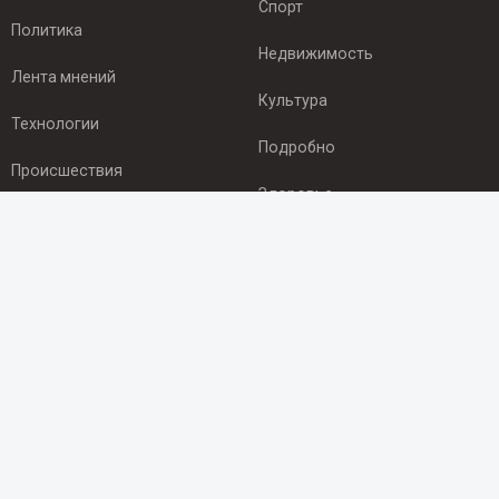
Спорт
Политика
Недвижимость
Лента мнений
Культура
Технологии
Подробно
Происшествия
Здоровье
Экономика
ПОДПИСКА
Подпишись на рассылку NEWSROOM24
и будь
в курсе новостей в своём городе:
Подписаться
© 2012 - 2025 ООО "Ньюсрум" (ИА Newsroom24 (Ньюсрум24).