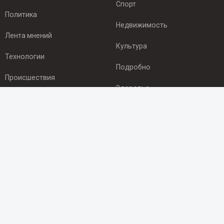
Спорт
Политика
Недвижимость
Лента мнений
Культура
Технологии
Подробно
Происшествия
Здоровье
Экономика
ПОДПИСКА
Подпишись на рассылку NEWSROOM24
и будь
в курсе новостей в своём городе:
Подписаться
© 2012 - 2025 ООО "Ньюсрум" (ИА Newsroom24 (Ньюсрум24).