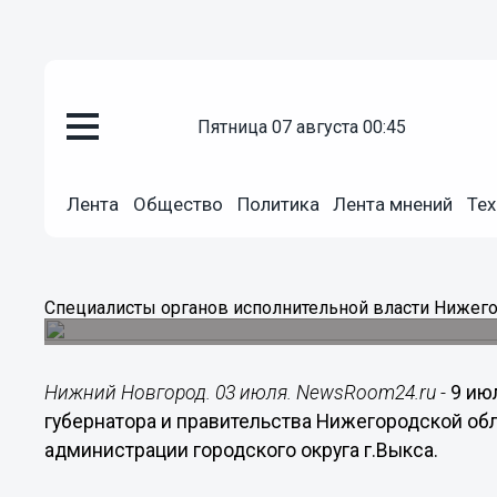
пятница 07 августа 00:45
Общество
03.07.2014
14:09
Лента
Общество
Политика
Лента мнений
Тех
Выездной прием граждан пройд
Выкса
Специалисты органов исполнительной власти
Н
граждан.
Специалисты органов исполнительной власти
Нижего
Нижний Новгород. 03 июля. NewsRoom24.ru -
9 ию
губернатора и правительства Нижегородской об
администрации городского округа г.Выкса.