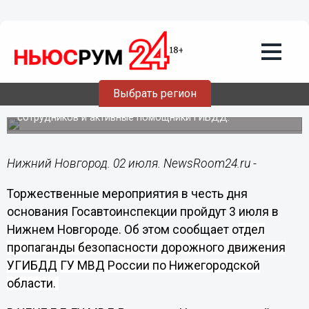
02.07.2014
13:51
Торжественные мероприятия в честь
дня основания Госавтоинспекции
пройдут 3 июля в Нижнем Новгороде
Выбрать регион
В мероприятиях примут участие ветераны службы, члены
семей погибших при исполнении служебного долга
сотрудников и активные помощники ГИБДД.
Нижний Новгород. 02 июля. NewsRoom24.ru -
Торжественные мероприятия в честь дня
основания Госавтоинспекции пройдут 3 июля в
Нижнем Новгороде. Об этом сообщает о
тдел
пропаганды безопасности дорожного движения
УГИБДД ГУ МВД России по Нижегородской
области.