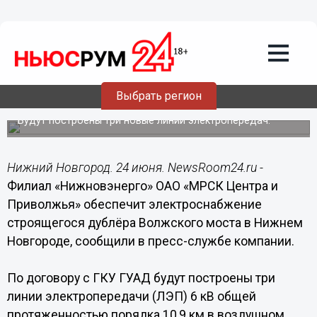
Общество
24.06.2014
21:31
Электроснабжение дублёра Волжского
моста в Нижнем Новгороде обеспечит
Выбрать регион
"Нижновэнерго"
Будут построены три новые линии электропередач.
Нижний Новгород. 24 июня. NewsRoom24.ru -
Филиал «Нижновэнерго» ОАО «МРСК Центра и
Приволжья» обеспечит электроснабжение
строящегося дублёра Волжского моста в Нижнем
Новгороде, сообщили в пресс-службе компании.
По договору с ГКУ ГУАД будут построены три
линии электропередачи (ЛЭП) 6 кВ общей
протяженностью порядка 10,9 км в воздушном,