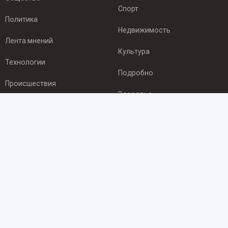
Спорт
Политика
Недвижимость
Лента мнений
Культура
Технологии
Подробно
Происшествия
Здоровье
Экономика
ПОДПИСКА
Подпишись на рассылку NEWSROOM24
и будь
в курсе новостей в своём городе:
Подписаться