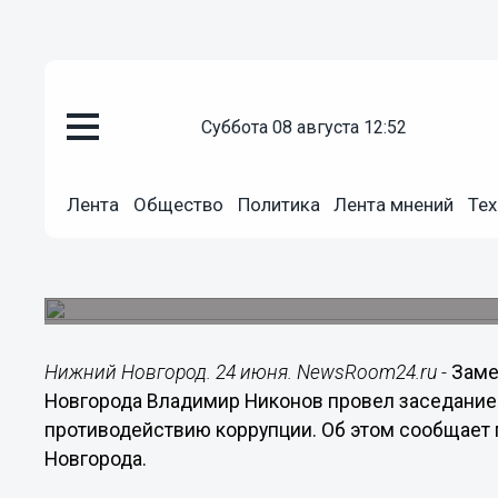
Общество
суббота 08 августа 12:52
24.06.2014
22:00
Более 600 служащих админист
Лента
Общество
Политика
Лента мнений
Тех
предоставили сведения о доход
Заседание межведомственного совета по прот
администрации Нижнего Новгорода.
Нижний Новгород. 24 июня. NewsRoom24.ru -
Заме
Новгорода Владимир Никонов провел заседание
противодействию коррупции. Об этом сообщает
Новгорода.