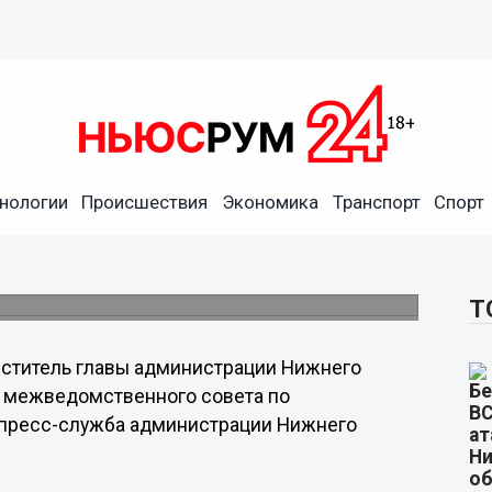
рации Нижнего Новгорода
нологии
Происшествия
Экономика
Транспорт
Спорт
ах и имуществе за 2013 год
иводействию коррупции состоялось в
Т
ститель главы администрации Нижнего
 межведомственного совета по
 пресс-служба администрации Нижнего