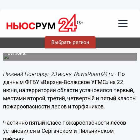
23.06.2014
09:13
Пятый класс пожароопасности лесов
установился в Сергачском и
Пильнинском районах Нижегородской
области
Выбрать регион
Частично четвертый класс пожароопасности лесов
установился в трех муниципальных образованиях
региона.
Нижний Новгород. 23 июня. NewsRoom24.ru -
По
данным ФГБУ «Верхне-Волжское УГМС» на 22
июня, на территории области установился первый,
местами второй, третий, четвертый и пятый классы
пожароопасности лесов и торфяников.
Частично пятый класс пожароопасности лесов
установился в Сергачском и Пильнинском
районах.