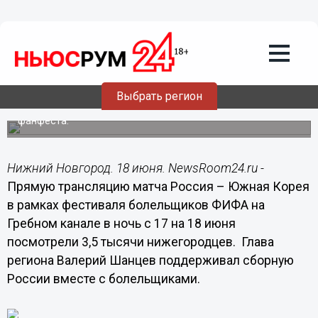
Общество
18.06.2014
14:47
Футбольный матч ночью на Гребном
канале посмотрели три с половиной
тысячи нижегородцев
Выбрать регион
Минимум пять матчей покажут в рамках работы
фанфеста.
Нижний Новгород. 18 июня. NewsRoom24.ru -
Прямую трансляцию матча Россия – Южная Корея
в рамках фестиваля болельщиков ФИФА на
Гребном канале в ночь с 17 на 18 июня
посмотрели 3,5 тысячи нижегородцев. Глава
региона Валерий Шанцев поддерживал сборную
России вместе с болельщиками.