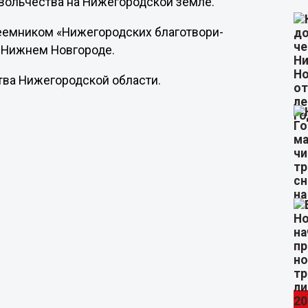
вольч­ества на Нижегородс­кой земле.
ем­ником «Нижегород­ских благотвори­
 в Нижнем Новгороде.
тва Нижегородс­кой области.