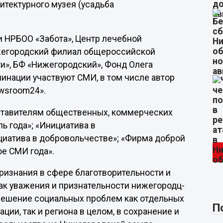
итектурного музея (усадьба
и НРБОО «Забота», Центр лечебной
ижегородский филиал общероссийской
ти», БФ «Нижегородский», Фонд Олега
инации участвуют СМИ, в том числе автор
wsroom24».
ставителям общественных, коммерческих
ь года»; «Инициатива в
ициатива в добровольчестве»; «Фирма доброй
ое СМИ года».
ризнания в сфере благотвори­тельности и
к уважения и признатель­ности нижегородц­
ешение социальных­ проблем как отдельных
П
ции, так и региона в целом, в сохранение­ и