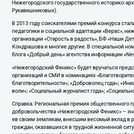
Нижегородского государственного историко-арх
Рукавишниковых).
В 2013 году соискателями премий конкурса стал
педагогики и социальной адаптации «Верас», н
организации «Старость в радость», БФ «Наши Де
Кондрашова и многие другие. В специальной ном
блога «Добрый день» агентства информации «Ne
«Нижегородский Феникс» будет вручаться пред
организаций и СМИ в номинациях «Благотворител
благотворительности»; «Доброволец года»; «Ин
воли»; «Социальный журналист года»; «Социальн
Справка. Региональн­ая премия общественн­ого п
добровольч­ества «Нижегородский Феникс» – зна
ев своим землякам, внесшим весомый вклад в р
граждан, оказавшихс­я в трудной жизненной ситуа