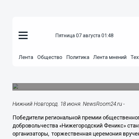
Общество
пятница 07 августа 01:48
18.06.2014
12:26
Победители региональной прем
Лента
Общество
Политика
Лента мнений
Тех
«Нижегородский Феникс» стан
Корреспондент NewsRoom24 получил официальн
одного из номинантов.
Нижний Новгород. 18 июня. NewsRoom24.ru -
Победители региональной премии общественног
добровольчества «Нижегородский Феникс» стан
организаторы, торжественная церемония вручен