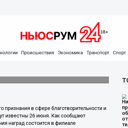
ии общественного признания
нологии
Происшествия
Экономика
Транспорт
Спорт
ут известны 26 июня
ое приглашение на церемонию, в качестве
Т
о признания в сфере благотворительности и
ут известны 26 июня. Как сообщают
ия наград состоится в филиале