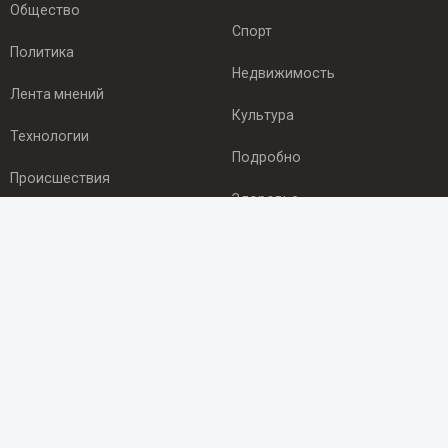
Общество
Спорт
Политика
Недвижимость
Лента мнений
Культура
Технологии
Подробно
Происшествия
Здоровье
Экономика
ПОДПИСКА
Подпишись на рассылку NEWSROOM24
и будь
в курсе новостей в своём городе:
Подписаться