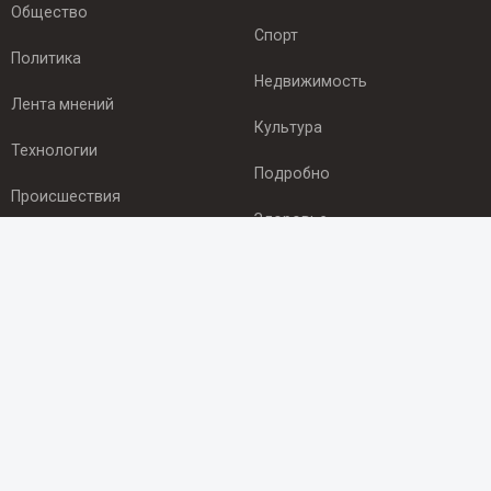
Общество
Спорт
Политика
Недвижимость
Лента мнений
Культура
Технологии
Подробно
Происшествия
Здоровье
Экономика
ПОДПИСКА
Подпишись на рассылку NEWSROOM24
и будь
в курсе новостей в своём городе:
Подписаться