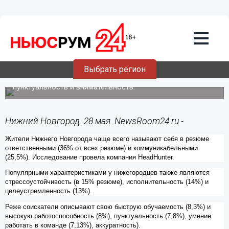
Общество
28.05.2014
16:49
Большинство нижегородцев называют
себя ответственными и
коммуникабельными в своих резюме
Выбрать регион
Реже соискатели описывают свою работоспособность,
пунктуальность и внимательность.
Нижний Новгород. 28 мая. NewsRoom24.ru -
Жители Нижнего Новгорода чаще всего называют себя в резюме
ответственными (36% от всех резюме) и коммуникабельными
(25,5%). Исследование провела компания HeadHunter.
Популярными характеристиками у нижегородцев также являются
стрессоустойчивость (в 15% резюме), исполнительность (14%) и
целеустремленность (13%).
Реже соискатели описывают свою быструю обучаемость (8,3%) и
высокую работоспособность (8%), пунктуальность (7,8%), умение
работать в команде (7,13%), аккуратность).