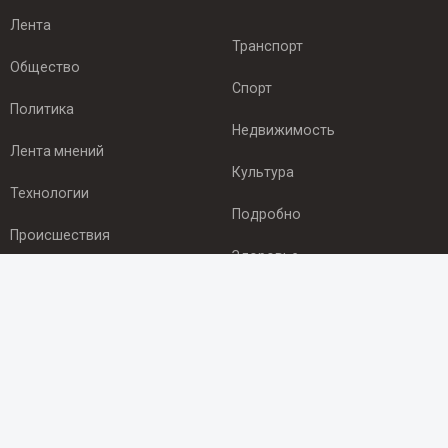
Лента
Транспорт
Общество
Спорт
Политика
Недвижимость
Лента мнений
Культура
Технологии
Подробно
Происшествия
Здоровье
Экономика
ПОДПИСКА
Подпишись на рассылку NEWSROOM24
и будь
в курсе новостей в своём городе: