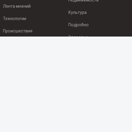
Недвижимость
Лента мнений
Культура
Технологии
Подробно
Происшествия
Здоровье
Экономика
ПОДПИСКА
Подпишись на рассылку NEWSROOM24
и будь
в курсе новостей в своём городе:
Подписаться
© 2012 - 2025 ООО "Ньюсрум" (ИА Newsroom24 (Ньюсрум24).
Учредитель — ООО "Ньюсрум"
Свидетельство о регистрации СМИ ИА № ФС 77 - 45920 от 22.07.2011г.
выдано Федеральной службой по надзору в сфере связи,