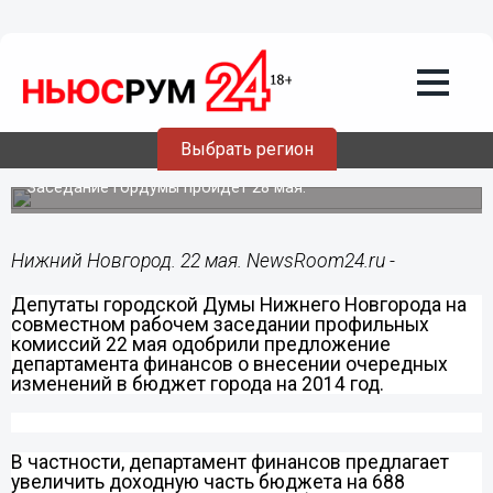
Общество
22.05.2014
12:37
Гордума внесет очередные изменения
Выбрать регион
в бюджет Нижнего Новгорода
Заседание Гордумы пройдет 28 мая.
Нижний Новгород. 22 мая. NewsRoom24.ru -
Депутаты городской Думы Нижнего Новгорода на
совместном рабочем заседании профильных
комиссий 22 мая одобрили предложение
департамента финансов о внесении очередных
изменений в бюджет города на 2014 год.
В частности, департамент финансов предлагает
увеличить доходную часть бюджета на 688