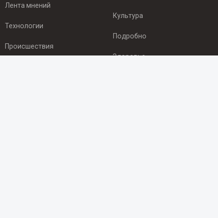
Лента мнений
Культура
Технологии
Подробно
Происшествия
Здоровье
Экономика
ПОДПИСКА
Подпишись на рассылку NEWSROOM24
и будь
в курсе новостей в своём городе:
Подписаться
© 2012 - 2025 ООО "Ньюсрум" (ИА Newsroom24 (Ньюсрум24).
Учредитель — ООО "Ньюсрум"
Свидетельство о регистрации СМИ ИА № ФС 77 - 45920 от 22.07.2011г.
выдано Федеральной службой по надзору в сфере связи,
информационных технологий и массовый коммуникаций.