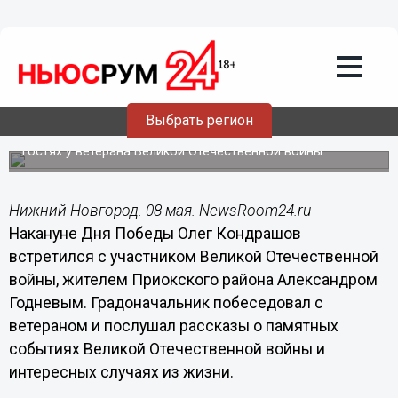
08.05.2014
16:22
Участники Великой Отчественной
войны 9 мая будут бесплатно ездить
на общественном транспорте, -
Кондрашов
Выбрать регион
Глава администрации Нижнего Новгорода побывал в
гостях у ветерана Великой Отечественной войны.
Нижний Новгород. 08 мая. NewsRoom24.ru -
Накануне Дня Победы Олег Кондрашов
встретился с участником Великой Отечественной
войны, жителем Приокского района Александром
Годневым. Градоначальник побеседовал с
ветераном и послушал рассказы о памятных
событиях Великой Отечественной войны и
интересных случаях из жизни.