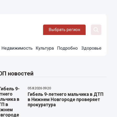
Выбрать регион
Недвижимость
Культура
Подробно
Здоровье
ОП новостей
05.8.2026 09:20
Гибель 9-летнего мальчика в ДТП
в Нижнем Новгороде проверяет
прокуратура