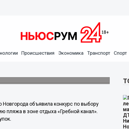
нологии
Происшествия
Экономика
Транспорт
Спорт
 потрачено на содержание
4 году
 июня до 31 августа.
Т
 Новгорода объявила конкурс по выбору
ю пляжа в зоне отдыха «Гребной канал».
упок.