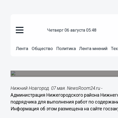
четверг 06 августа 05:48
Общество
07.05.2014
08:59
Лента
Общество
Политика
Лента мнений
Тех
Около 400 тысяч рублей будет
пляжа на Гребном канале в 201
Пляжный сезон на Гребном канале продлится с 1
Нижний Новгород. 07 мая. NewsRoom24.ru -
Администрация Нижегородского района Нижнего
подрядчика для выполнения работ по содержани
Информация об этом размещена на сайте госзак