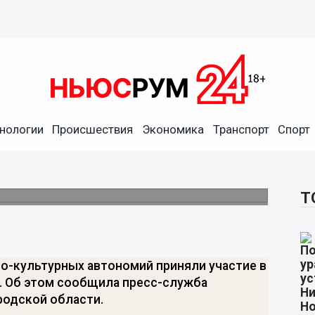
онально-культурных
приняли участие в
нологии
Происшествия
Экономика
Транспорт
Спорт
тва внутренней региональной и
ти.
Т
о-культурных автономий приняли участие в
. Об этом сообщила пресс-служба
родской области.