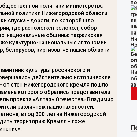
 общественной политики министерства
альной политики Нижегородской области
и спуска - дороги, по которой шло
ории, где расположен колокол, собор
рно-национальные общины: таджикская
акже культурно-национальные автономии
р, белорусов, киргизов. «В нашей области
 памятник культуры российского и
совершались действительно исторические
, - от стен Нижегородского кремля пошло
знамена которого обрались представители
тель проекта «Алтарь Отечества» Владимир
авители различных национальностей,
егиона, в год 300-летия Нижегородской
одить территорию Кремля - тоже
П
инение».