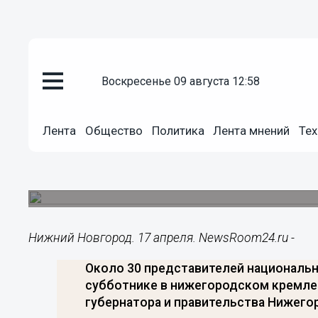
Общество
воскресенье 09 августа 12:58
17.04.2014
16:52
Около 30 представителей наци
автономий Нижнего Новгорода 
Лента
Общество
Политика
Лента мнений
Тех
кремлевском субботнике
Мероприятие прошло при поддержке министерс
муниципальной политики Нижегородской облас
Нижний Новгород. 17 апреля. NewsRoom24.ru -
Около 30 представителей национальн
субботнике в нижегородском кремле
губернатора и правительства Нижего