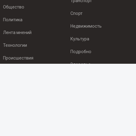
Транспорт
Общество
Спорт
Политика
Недвижимость
Лента мнений
Культура
Технологии
Подробно
Происшествия
Здоровье
Экономика
ПОДПИСКА
Подпишись на рассылку NEWSROOM24
и будь
в курсе новостей в своём городе:
Подписаться