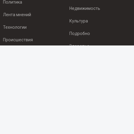
Политика
Недвижимость
Лента мнений
Культура
Технологии
Подробно
Происшествия
Здоровье
Экономика
ПОДПИСКА
Подпишись на рассылку NEWSROOM24
и будь
в курсе новостей в своём городе:
Подписаться
© 2012 - 2025 ООО "Ньюсрум" (ИА Newsroom24 (Ньюсрум24).
Учредитель — ООО "Ньюсрум"