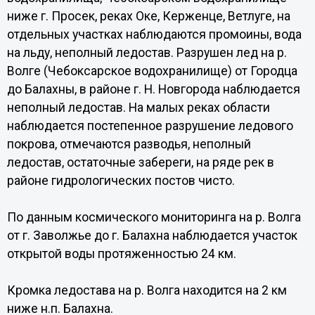
ниже г. Просек, реках Оке, Керженце, Ветлуге, на
отдельных участках наблюдаются промоины, вода
на льду, неполный ледостав. Разрушен лед на р.
Волге (Чебоксарское водохранилище) от Городца
до Балахны, в районе г. Н. Новгорода наблюдается
неполный ледостав. На малых реках области
наблюдается постепенное разрушение ледового
покрова, отмечаются разводья, неполный
ледостав, остаточные забереги, на ряде рек в
районе гидрологических постов чисто.
По данным космического мониторинга на р. Волга
от г. Заволжье до г. Балахна наблюдается участок
открытой воды протяженностью 24 км.
Кромка ледостава на р. Волга находится на 2 км
ниже н.п. Балахна.