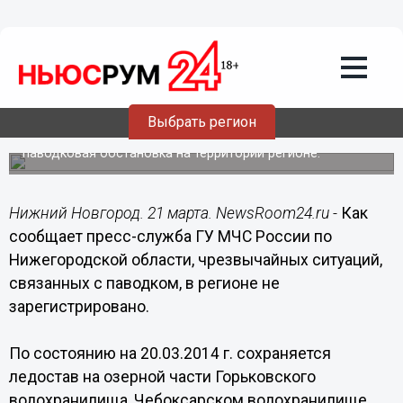
Общество
21.03.2014
09:25
Воду откачивали с двух улиц Нижнего
Новгорода
Выбрать регион
ГУ МЧС России по Нижегородской области сообщил о
паводковая обстановка на территории регионе.
Нижний Новгород. 21 марта. NewsRoom24.ru -
Как
сообщает пресс-служба ГУ МЧС России по
Нижегородской области, чрезвычайных ситуаций,
связанных с паводком, в регионе не
зарегистрировано.
По состоянию на 20.03.2014 г. сохраняется
ледостав на озерной части Горьковского
водохранилища, Чебоксарском водохранилище