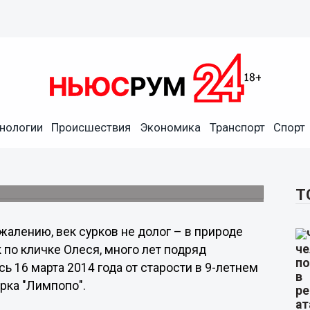
нологии
Происшествия
Экономика
Транспорт
Спорт
опо» лишился штатного
ла от старости
Т
жалению, век сурков не долог – в природе
ок по кличке Олеся, много лет подряд
ь 16 марта 2014 года от старости в 9-летнем
рка "Лимпопо".