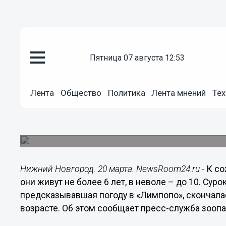
пятница 07 августа 12:53
Общество
20.03.2014
14:51
Лента
Общество
Политика
Лента мнений
Тех
Нижегородский зоопарк «Лимп
метеоролога: сурок Олеся умер
Олеся скончалась 16 марта в возрасте 9 лет.
Нижний Новгород. 20 марта. NewsRoom24.ru -
К со
они живут не более 6 лет, в неволе – до 10. Сур
предсказывавшая погоду в «Лимпопо», скончалас
возрасте. Об этом сообщает пресс-служба зоопа