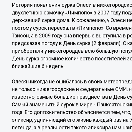
История появления сурка Олеси в нижегородско
двухлетнюю самочку «Лимпопо» в 2007 году пода
державший сурка дома. К сожалению, у Олеси н
поэтому сурок переехал в «Лимпопо». Со времен
Тайсон, а в 2009 году она впервые выступила в 
предсказав погоду в День сурка (2 февраля). С
приобретали у нижегородцев всю большую попул
День сурка огромное количество посетителей зо
ближайшие 6 недель.
Олеся никогда не ошибалась в своих метеопред
не только нижегородские и федеральные СМИ, н
известно, самые большие празднества в День су
Самый знаменитый сурок в мире - Панксатонский
года. Его долгожительство объясняется тем, что
эликсир, удлиняющий его жизнь каждый раз на 7 
легенда, а в реальности такого эликсира нам най