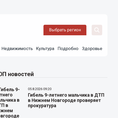
Выбрать регион
Недвижимость
Культура
Подробно
Здоровье
ОП новостей
05.8.2026 09:20
Гибель 9-летнего мальчика в ДТП
в Нижнем Новгороде проверяет
прокуратура