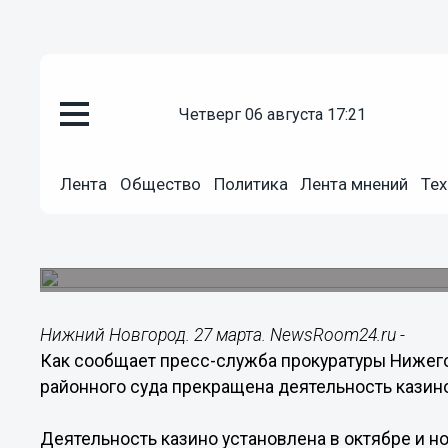
четверг 06 августа 17:21
Общество
27.03.2014
14:26
Лента
Общество
Политика
Лента мнений
Тех
Казино в Дзержинске ликвиди
нижегородского суда
Казино обнаружено правоохранителями в 2013 г
Нижний Новгород. 27 марта. NewsRoom24.ru -
Как сообщает пресс-служба прокуратуры Нижег
районного суда прекращена деятельность казин
Деятельность казино установлена в октябре и н