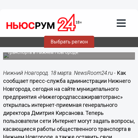
18.03.2014
18:18
Начала работу электронная приемная
генерального директора
"Нижегородпассажиравтотранс"
Выбрать регион
Теперь пользователи сети Интернет могут задать
вопросы, касающиеся работы общественного
транспорта в Нижнем Новгороде.
Нижний Новгород. 18 марта. NewsRoom24.ru -
Как
сообщает пресс-служба администрации Нижнего
Новгорода, сегодня на сайте муниципального
предприятия «Нижегородпассажиравтотранс»
открылась интернет-приемная генерального
директора Дмитрия Кирсанова. Теперь
пользователи сети Интернет могут задать вопросы,
касающиеся работы общественного транспорта в
Нижнем Новгороде, а также оставить свои