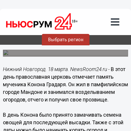
Общество
18.03.2014
06:00
18 марта - Конон Огородник по
народному календарю
Выбрать регион
В день Конона было принято замачивать семена овощей
для последующей высадки.
Нижний Новгород. 18 марта. NewsRoom24.ru -
В этот
день православная церковь отмечает память
мученика Конона Градаря. Он жил в памфилийском
городе Мандоне и занимался возделыванием
огородов, отчего и получил свое прозвище.
В день Конона было принято замачивать семена
овощей для последующей высадки. Также с этой
даты нужно было начинать копать огород и