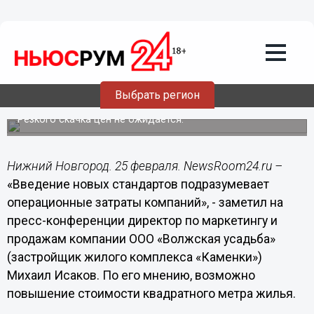
Общество
25.02.2014
16:05
Нижегородское жилье может
подорожать из-за введения
Выбрать регион
международных стандартов
Резкого скачка цен не ожидается.
Нижний Новгород. 25 февраля. NewsRoom24.ru –
«Введение новых стандартов подразумевает
операционные затраты компаний», - заметил на
пресс-конференции директор по маркетингу и
продажам компании ООО «Волжская усадьба»
(застройщик жилого комплекса «Каменки»)
Михаил Исаков. По его мнению, возможно
повышение стоимости квадратного метра жилья.