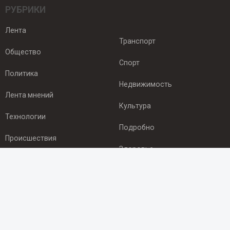
РУБРИКИ
Лента
Транспорт
Общество
Спорт
Политика
Недвижимость
Лента мнений
Культура
Технологии
Подробно
Происшествия
Здоровье
Экономика
ПОДПИСКА
Подпишись на рассылку NEWSROOM24
и будь
в курсе новостей в своём городе: