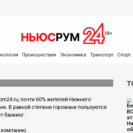
нологии
Происшествия
Экономика
Транспорт
Спорт
ивают счета в Сбербанке
орого было узнать, каким образом
Т
om24.ru, почти 60% жителей Нижнего
анк. В равной степени горожане пользуются
т банкинг.
 компанию.