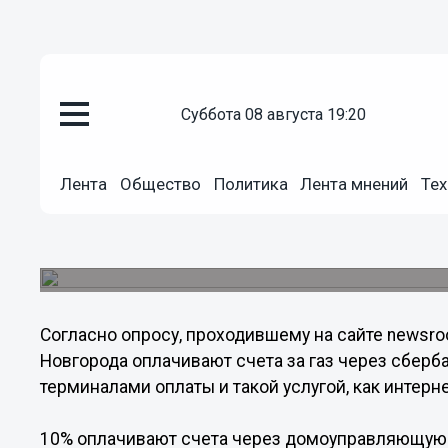
суббота 08 августа 19:20
Общество
25.12.2013
13:52
Лента
Общество
Политика
Лента мнений
Тех
Почти 60% нижегородцев оплач
Сайт newsroom24.ru проводил опрос, целью кот
нижегородцы оплачивают счета на газ.
Согласно опросу, проходившему на сайте newsro
Новгорода оплачивают счета за газ через сберб
терминалами оплаты и такой услугой, как интерне
10% оплачивают счета через домоуправляющую