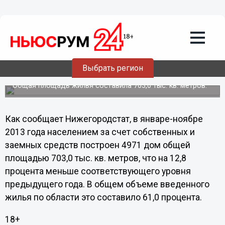
Общество
23.12.2013
22:03
Около пяти тысяч домов построили
нижегородцы с начала года за счет
Выбрать регион
собственных или заемных средств
Общая площадь жилья составила 703,0 тыс. кв. метров.
Как сообщает Нижегородстат, в январе-ноябре
2013 года населением за счет собственных и
заемных средств построен 4971 дом общей
площадью 703,0 тыс. кв. метров, что на 12,8
процента меньше соответствующего уровня
предыдущего года. В общем объеме введенного
жилья по области это составило 61,0 процента.
18+