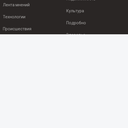
Лента мнений
Культура
Технологии
Подробно
Происшествия
Здоровье
Экономика
ПОДПИСКА
Подпишись на рассылку NEWSROOM24
и будь
в курсе новостей в своём городе:
Подписаться
© 2012 - 2025 ООО "Ньюсрум" (ИА Newsroom24 (Ньюсрум24).
Учредитель — ООО "Ньюсрум"
Свидетельство о регистрации СМИ ИА № ФС 77 - 45920 от 22.07.2011г.
выдано Федеральной службой по надзору в сфере связи,