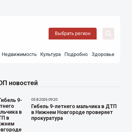
Выбрать регион
Недвижимость
Культура
Подробно
Здоровье
ОП новостей
05.8.2026 09:20
Гибель 9-летнего мальчика в ДТП
в Нижнем Новгороде проверяет
прокуратура