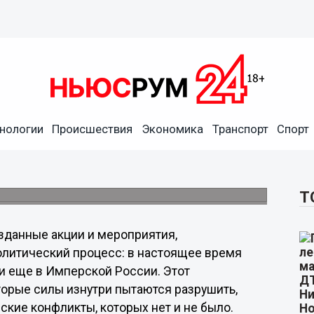
нологии
Происшествия
Экономика
Транспорт
Спорт
анность в дестабилизации
мян
ровал ситуацию в Арзамасе.
Т
озданные акции и мероприятия,
политический процесс: в настоящее время
и еще в Имперской России. Этот
орые силы изнутри пытаются разрушить,
кие конфликты, которых нет и не было.