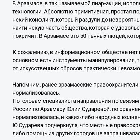
В Арзамасе, в так называемой пиар-акции, исп
технологии. Абсолютно примитивная, простая п
некий конфликт, который раздули до невероятн
найти некую часть общества, которая с удовольс
покричит. В Арзамасе это 50 пьяных людей, кот
К сожалению, в информационном обществе нет и
основном есть инструменты манипулирования, т
от искусственных сбросов практически невозмож
Напомним, ранее арзамасские правоохранители з
нормализовалась.
По словам специалиста направления по связям
России по Арзамасу Юлии Сударевой, по сравне
нормализовалась, и каких-либо народных волнен
Ю.Сударева подчеркнула, что местные правоохра
либо помощь из других городов не запрашивалас