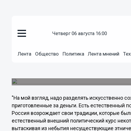
четверг 06 августа 16:00
Общество
10.12.2013
19:45
Лента
Общество
Политика
Лента мнений
Тех
У некоторых есть заинтересов
ситуации в регионе, - Амбарцу
Политтехнолог Роман Амбарцумян прокомменти
"На мой взгляд, надо разделять искусственно с
приготовленные за деньги. Есть естественный 
Россия возрождает свои традиции, которые был
естественный внешний политический курс некот
вытаскивая из небытия несуществующие этничес