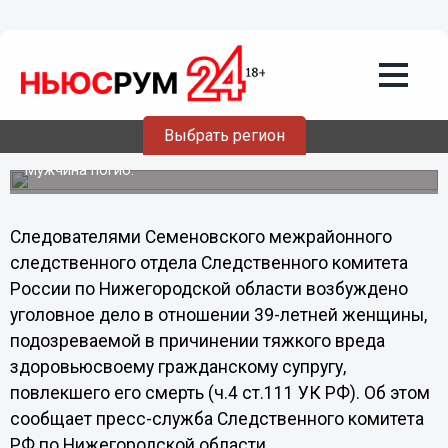
Общество
27.11.2013
15:35
Обидев жену, нижегородец получил
Выбрать регион
смертельный удар ножом в спину
Мужчина погиб.
Следователями Семеновского межрайонного
следственного отдела Следственного комитета
России по Нижегородской области возбуждено
уголовное дело в отношении 39-летней женщины,
подозреваемой в причинении тяжкого вреда
здоровьюсвоему гражданскому супругу,
повлекшего его смерть (ч.4 ст.111 УК РФ). Об этом
сообщает пресс-служба Следственного комитета
РФ по Нижегородской области.