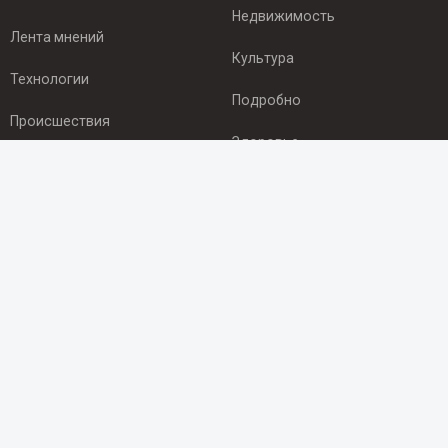
Недвижимость
Лента мнений
Культура
Технологии
Подробно
Происшествия
Здоровье
Экономика
ПОДПИСКА
Подпишись на рассылку NEWSROOM24
и будь
в курсе новостей в своём городе:
Подписаться
© 2012 - 2025 ООО "Ньюсрум" (ИА Newsroom24 (Ньюсрум24).
Учредитель — ООО "Ньюсрум"
Свидетельство о регистрации СМИ ИА № ФС 77 - 45920 от 22.07.2011г.