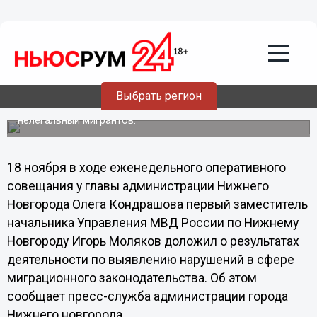
Общество
18.11.2013
16:45
Более 20 нелегалов задержали
нижегородские полицейские в
"Зеленом городе"
Выбрать регион
Жители поселка жалуются на увеличение количества
нелегальный мигрантов.
18 ноября в ходе еженедельного оперативного
совещания у главы администрации Нижнего
Новгорода Олега Кондрашова первый заместитель
начальника Управления МВД России по Нижнему
Новгороду Игорь Моляков доложил о результатах
деятельности по выявлению нарушений в сфере
миграционного законодательства. Об этом
сообщает пресс-служба администрации города
Нижнего новгорода.