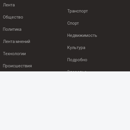
Лента
Транспорт
Общество
Спорт
Политика
Недвижимость
Лента мнений
Культура
Технологии
Подробно
Происшествия
Здоровье
Экономика
ПОДПИСКА
Подпишись на рассылку NEWSROOM24
и будь
в курсе новостей в своём городе:
Подписаться