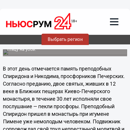
Общество
13.11.2013
06:00
13 ноября - Спиридон и Никодим по
народному календарю
Выбрать регион
На Руси в этот день полагалось переводить кур в зимние
закуты, а также отмечать старых и слабых, выбирать
птицу на убой.
В этот день отмечается память преподобных
Спиридона и Никодима, просфорников Печерских.
Согласно преданию, двое святых, живших в 12
веке в Ближних пещерах Киево-Печерского
монастыря, в течение 30 лет исполняли свое
послушание — пекли просфоры. Преподобный
Спиридон пришел в монастырь при игумене
Пимене уже немолодым человеком. Подвижник
сопровождал свой труд непрестанной молитвой и