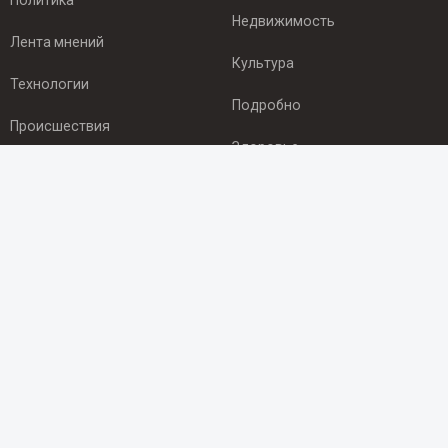
Политика
Недвижимость
Лента мнений
Культура
Технологии
Подробно
Происшествия
Здоровье
Экономика
ПОДПИСКА
Подпишись на рассылку NEWSROOM24
и будь
в курсе новостей в своём городе:
Подписаться
© 2012 - 2025 ООО "Ньюсрум" (ИА Newsroom24 (Ньюсрум24).
Учредитель — ООО "Ньюсрум"
Свидетельство о регистрации СМИ ИА № ФС 77 - 45920 от 22.07.2011г.