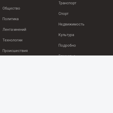
Транспорт
Общество
Спорт
Политика
Недвижимость
Лента мнений
Культура
Технологии
Подробно
Происшествия
Здоровье
Экономика
ПОДПИСКА
Подпишись на рассылку NEWSROOM24
и будь
в курсе новостей в своём городе:
Подписаться