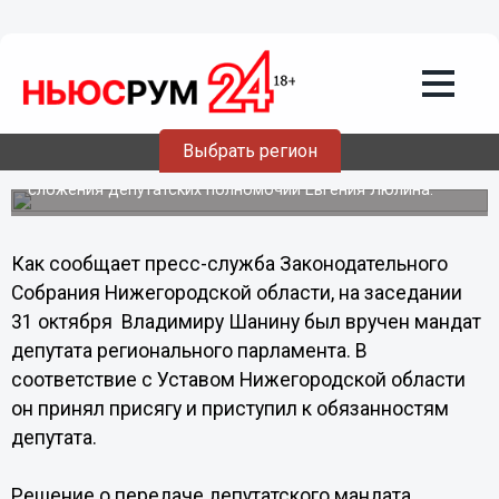
31.10.2013
13:29
Владимир Шанин приступил к
обязанностям депутата
Законодательного Собрания
Нижегородской области
Выбрать регион
Вакантный мандат депутата появился после досрочного
сложения депутатских полномочий Евгения Люлина.
Как сообщает пресс-служба Законодательного
Собрания Нижегородской области, на заседании
31 октября Владимиру Шанину был вручен мандат
депутата регионального парламента. В
соответствие с Уставом Нижегородской области
он принял присягу и приступил к обязанностям
депутата.
Решение о передаче депутатского мандата