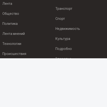
Лента
Транспорт
Общество
Спорт
Политика
Недвижимость
Лента мнений
Культура
Технологии
Подробно
Происшествия
Здоровье
Экономика
ПОДПИСКА
Подпишись на рассылку NEWSROOM24
и будь
в курсе новостей в своём городе:
Подписаться