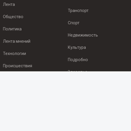
Лента
Транспорт
Общество
Спорт
Политика
Недвижимость
Лента мнений
Культура
Технологии
Подробно
Происшествия
Здоровье
Экономика
ПОДПИСКА
Подпишись на рассылку NEWSROOM24
и будь
в курсе новостей в своём городе:
Подписаться