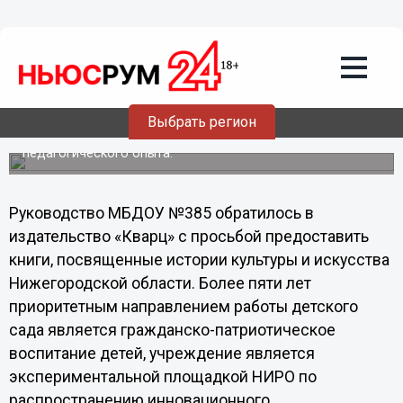
24.10.2013
13:17
Издательство «Кварц» подарило набор
своих книг детскому саду №385
Нижнего Новгорода
Выбрать регион
Детский сад является экспериментальной площадкой
НИРО по распространению инновационного
педагогического опыта.
Руководство МБДОУ №385 обратилось в
издательство «Кварц» с просьбой предоставить
книги, посвященные истории культуры и искусства
Нижегородской области. Более пяти лет
приоритетным направлением работы детского
сада является гражданско-патриотическое
воспитание детей, учреждение является
экспериментальной площадкой НИРО по
распространению инновационного