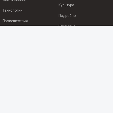
Культура
Технологии
Подробно
Происшествия
Здоровье
Экономика
ПОДПИСКА
Подпишись на рассылку NEWSROOM24
и будь
в курсе новостей в своём городе:
Подписаться
© 2012 - 2025 ООО "Ньюсрум" (ИА Newsroom24 (Ньюсрум24).
Учредитель — ООО "Ньюсрум"
Свидетельство о регистрации СМИ ИА № ФС 77 - 45920 от 22.07.2011г.
выдано Федеральной службой по надзору в сфере связи,
информационных технологий и массовый коммуникаций.
Главный редактор Эмилия Ткаченко. Адрес редакции: Нижний