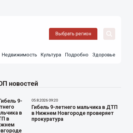
Выбрать регион
Недвижимость
Культура
Подробно
Здоровье
ОП новостей
05.8.2026 09:20
Гибель 9-летнего мальчика в ДТП
в Нижнем Новгороде проверяет
прокуратура