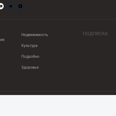
ПОДПИСКА
Недвижимость
вия
Культура
Подробно
Здоровье
едитель — ООО "Ньюсрум"
2011г. выдано Федеральной службой по надзору в сфере связи, информа
од, ул. Пискунова. 59, п.14, оф. 606
.ru
, охраняются в соответствии с законодательством РФ, в том числе 