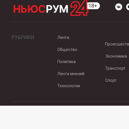
РУБРИКИ
Лента
Происшест
Общество
Экономика
Политика
Транспорт
Лента мнений
Спорт
Технологии
© 2012 - 2025 ООО "Ньюсрум" (ИА Newsroom24 (Ньюсрум24). Учр
Свидетельство о регистрации СМИ ИА № ФС 77 - 45920 от 22.07.
Главный редактор Эмилия Ткаченко. Адрес редакции: Нижний Новгор
Телефон: +79965565378, E-mail:
sales@newsroom24.ru
Все права на материалы, размещенные на сайте
www.newsroom24