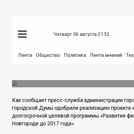
четверг 06 августа 21:52
Общество
16.10.2013
16:50
Лента
Общество
Политика
Лента мнений
Тех
Для нижегородцев установят 8
дворовых территориях
Депутаты городской Думы одобрили реализаци
Как сообщает пресс-служба администрации горо
городской Думы одобрили реализацию проекта «
долгосрочной целевой программы «Развитие фи
Новгороде до 2017 года».