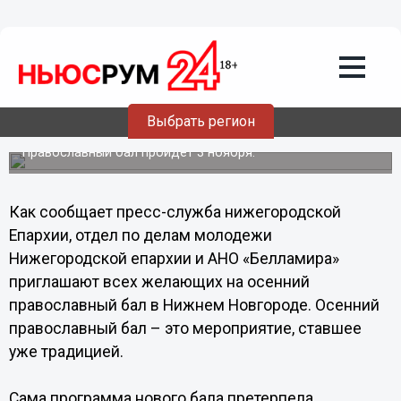
Общество
13.10.2013
13:55
Мастер-классы по танцам для
желающих участвовать в осеннем
православном молодежном балу
Выбрать регион
открылись в Нижнем Новгороде
Православный бал пройдет 3 ноября.
Как сообщает пресс-служба нижегородской
Епархии, отдел по делам молодежи
Нижегородской епархии и АНО «Белламира»
приглашают всех желающих на осенний
православный бал в Нижнем Новгороде. Осенний
православный бал – это мероприятие, ставшее
уже традицией.
Сама программа нового бала претерпела