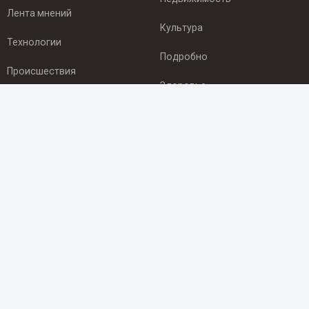
Лента мнений
Культура
Технологии
Подробно
Происшествия
Здоровье
Экономика
ПОДПИСКА
Подпишись на рассылку NEWSROOM24
и будь
в курсе новостей в своём городе:
Подписаться
© 2012 - 2025 ООО "Ньюсрум" (ИА Newsroom24 (Ньюсрум24).
Учредитель — ООО "Ньюсрум"
Свидетельство о регистрации СМИ ИА № ФС 77 - 45920 от 22.07.2011г.
выдано Федеральной службой по надзору в сфере связи,