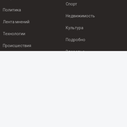
Спорт
Политика
Недвижимость
Лента мнений
Культура
Технологии
Подробно
Происшествия
Здоровье
Экономика
ПОДПИСКА
Подпишись на рассылку NEWSROOM24
и будь
в курсе новостей в своём городе:
Подписаться