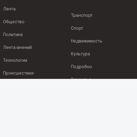
Лента
Транспорт
Общество
Спорт
Политика
Недвижимость
Лента мнений
Культура
Технологии
Подробно
Происшествия
Здоровье
Экономика
ПОДПИСКА
Подпишись на рассылку NEWSROOM24
и будь
в курсе новостей в своём городе: