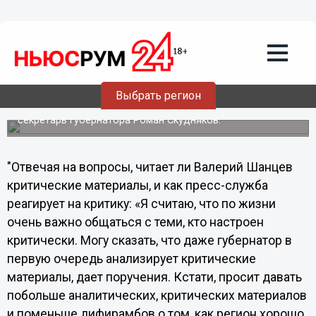
Общество
08.10.2013
19:29
Популистские критические СМИ сами
себя изживают, - Скудняков
Об этом в интервью проекту «неФормат/общение со
Выбрать регион
смыслом» заявил руководитель пресс-службы
Правительства Нижегородской области, пресс-
секретарь губернатора Роман Скудняков.
"Отвечая на вопросы, читает ли Валерий Шанцев
критические материалы, и как пресс-служба
реагирует на критику: «Я считаю, что по жизни
очень важно общаться с теми, кто настроен
критически. Могу сказать, что даже губернатор в
первую очередь анализирует критические
материалы, дает поручения. Кстати, просит давать
побольше аналитических, критических материалов
и поменьше дифирамбов о том, как регион хорошо