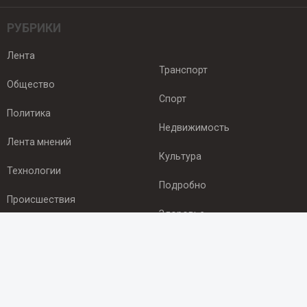
РУБРИКИ
Лента
Транспорт
Общество
Спорт
Политика
Недвижимость
Лента мнений
Культура
Технологии
Подробно
Происшествия
Здоровье
Экономика
ПОДПИСКА
Подпишись на рассылку NEWSROOM24
и будь
в курсе новостей в своём городе: