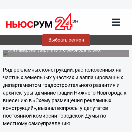
Общество
07.10.2013
21:45
Депутаты Гордумы выступают против
установки нижегородцами рекламных
Выбрать регион
щитов на своих огородах
Они намерены запретить это законодательно.
Ряд рекламных конструкций, расположенных на
частных земельных участках и запланированных
департаментом градостроительного развития и
архитектуры администрации Нижнего Новгорода к
внесению в «Схему размещения рекламных
конструкций», вызвал вопросы у депутатов
постоянной комиссии городской Думы по
местному самоуправлению.