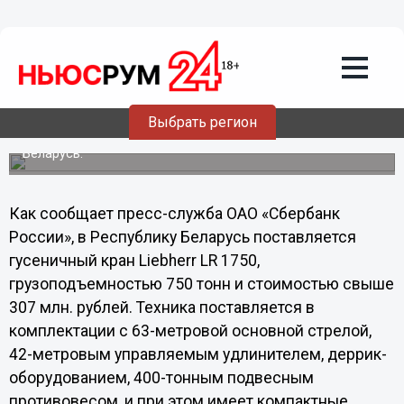
02.10.2013
08:35
«Сбербанк Лизинг» развивает
трансграничный лизинг
Дочернее общество компании – ЗАО «БПС-лизинг»
(Беларусь), заключило сделку с Представительством
Выбрать регион
ОАО «Нижегородская инжиниринговая компания
«Атомэнергопроект» (ОАО «НИАЭП») в Республике
Беларусь.
Как сообщает пресс-служба ОАО «Сбербанк
России», в Республику Беларусь поставляется
гусеничный кран Liebherr LR 1750,
грузоподъемностью 750 тонн и стоимостью свыше
307 млн. рублей. Техника поставляется в
комплектации с 63-метровой основной стрелой,
42-метровым управляемым удлинителем, деррик-
оборудованием, 400-тонным подвесным
противовесом, и при этом имеет компактные