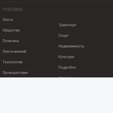
РУБРИКИ
Лента
Транспорт
Общество
Спорт
Политика
Недвижимость
Лента мнений
Культура
Технологии
Подробно
Происшествия
Здоровье
Экономика
ПОДПИСКА
Подпишись на рассылку NEWSROOM24
и будь
в курсе новостей в своём городе: