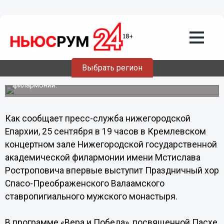
25.09.2013
07:45
Праздничный хор Валаамского
монастыря выступит в Нижнем
Новгороде
Выбрать регион
Выступление пройдет в Кремлевском концертном зале
Нижегородской государственной академической
филармонии.
Как сообщает пресс-служба нижегородской
Епархии, 25 сентября в 19 часов в Кремлевском
концертном зале Нижегородской государственной
академической филармонии имени Мстислава
Ростроповича впервые выступит Праздничный хор
Спасо-Преображенского Валаамского
ставропигиального мужского монастыря.
В программе «Вера и Победа», посвященной Пасхе